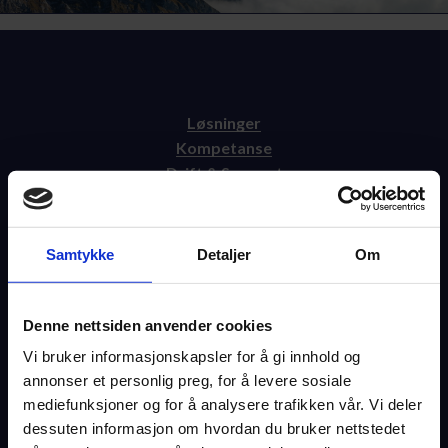
AKTUELT
KARRIERE
Løsninger
Kompetanse
Drift & Support
Suksesshistorier
Samtykke
Detaljer
Om
Aktuelt
Om oss
Jobb hos oss
Denne nettsiden anvender cookies
Kontakt
Vi bruker informasjonskapsler for å gi innhold og
annonser et personlig preg, for å levere sosiale
mediefunksjoner og for å analysere trafikken vår. Vi deler
Facebook
dessuten informasjon om hvordan du bruker nettstedet
LinkedIn