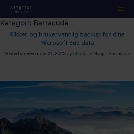
LØSNINGER
Kategori:
Barracuda
KOMPETANSE
Sikker og brukervennlig backup for dine
Microsoft 365 data
DRIFT & SUPPORT
Posted on november 21, 2023 by
Charlotte Haug
-
Barracuda
OM OSS
Suksesshistorier
Aktuelt
Jobb hos oss
Samarbeidspartnere
Kontakt