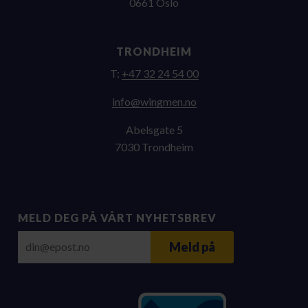
0661 Oslo
TRONDHEIM
T:
+47 32 24 54 00
on.nemgniw@ofni
Abelsgate 5
7030 Trondheim
MELD DEG PÅ VÅRT NYHETSBREV
E-post