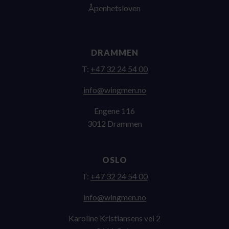
Åpenhetsloven
DRAMMEN
T:
+47 32 24 54 00
on.nemgniw@ofni
Engene 116
3012 Drammen
OSLO
T:
+47 32 24 54 00
on.nemgniw@ofni
Karoline Kristiansens vei 2