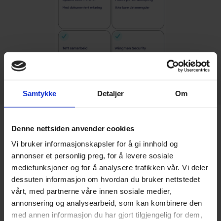
Samtykke
Detaljer
Om
FAQ
Denne nettsiden anvender cookies
Vi bruker informasjonskapsler for å gi innhold og
annonser et personlig preg, for å levere sosiale
mediefunksjoner og for å analysere trafikken vår. Vi deler
dessuten informasjon om hvordan du bruker nettstedet
Hvorfor velge Splunk som plattform?
vårt, med partnerne våre innen sosiale medier,
annonsering og analysearbeid, som kan kombinere den
Hva krever det å komme i gang med Splunk?
med annen informasjon du har gjort tilgjengelig for dem,