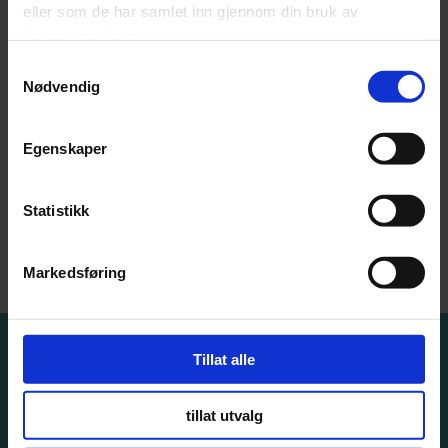
eller som de har samlet inn gjennom din bruk av
Hvordan vet vi hvilken Splunk-løsning som
tjenestene deres.
passer for oss?
Samtykkevalg
Nødvendig
Er Splunk en sikker løsning?
Egenskaper
Kan Splunk integreres med våre
eksisterende systemer?
Statistikk
Hvor raskt kan vi se resultater med Splunk?
Markedsføring
Tillat alle
tillat utvalg