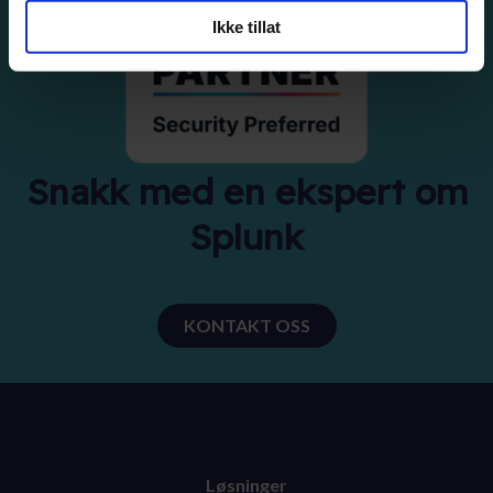
Ikke tillat
Snakk med en ekspert om
Splunk
KONTAKT OSS
Løsninger