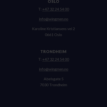
OSLO
T:
+47 32 24 54 00
on.nemgniw@ofni
Karoline Kristiansens vei 2
0661 Oslo
TRONDHEIM
T:
+47 32 24 54 00
on.nemgniw@ofni
Abelsgate 5
7030 Trondheim