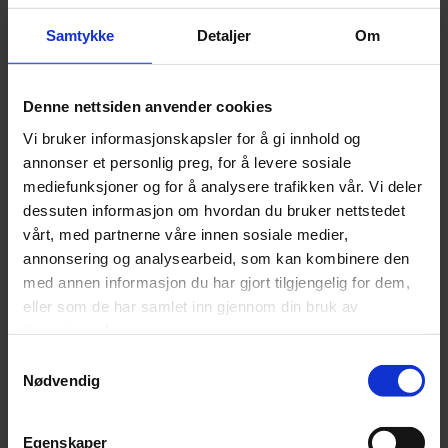
kontinuerlig optimalisering, forbedring og tydelige prosesser.
Samtykke
Detaljer
Om
Vår tilnærming og våre verdier
Denne nettsiden anvender cookies
Managed Service:
Vi tar det fulle operative ansvaret for
Vi bruker informasjonskapsler for å gi innhold og
deres nettverk – fra drift og overvåkning til support og
annonser et personlig preg, for å levere sosiale
kontinuerlig optimalisering.
mediefunksjoner og for å analysere trafikken vår. Vi deler
Assisted Service:
Vi styrker deres interne IT-team med
dessuten informasjon om hvordan du bruker nettstedet
vårt, med partnerne våre innen sosiale medier,
spesialisert kompetanse innen nettverk og sikkerhet,
annonsering og analysearbeid, som kan kombinere den
gjennom et tett og fleksibelt samarbeid.
med annen informasjon du har gjort tilgjengelig for dem,
Drift og innovasjon:
Gjennom faste
eller som de har samlet inn gjennom din bruk av
servicegjennomganger og roadmap-møter sikrer vi at
tjenestene deres.
løsningen utvikler seg i takt med deres forretningsmål.
Sikkerhet og etterlevelse:
Vi arbeider etter ISO 27001,
Samtykkevalg
Nødvendig
ITIL og bransjestandarder – med fokus på styring,
risikohåndtering og compliance.
Egenskaper