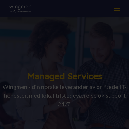
LØSNINGER
KOMPETANSE
DRIFT & SUPPORT
OM OSS
Managed Services
Suksesshistorier
Wingmen - din norske leverandør av driftede IT-
Aktuelt
tjenester, med lokal tilstedeværelse og support
24/7.
Jobb hos oss
Samarbeidspartnere
Kontakt