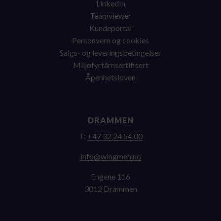
LinkedIn
Teamviewer
Kundeportal
Personvern og cookies
Salgs- og leveringsbetingelser
Miljøfyrtårnsertifisert
Åpenhetsloven
DRAMMEN
T:
+47 32 24 54 00
on.nemgniw@ofni
Engene 116
3012 Drammen