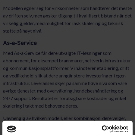
Modellen egner seg for virksomheter som håndterer det meste
av driften selv, men ønsker tilgang til kvalifisert bistand når det
virkelig gjelder, med mulighet for rask skalering og teknisk
støtte på høyt nivå.
As-a-Service
Med As-a-Service får dere utvalgte IT-løsninger som
abonnement, for eksempel brannmurer, nettverksinfrastruktur
og kommunikasjonsplattformer. Vi håndterer etablering, drift
og vedlikehold, slik at dere unngår store investeringer i egen
infrastruktur. Leveransen skjer på samme høye nivå som våre
øvrige tjenester, med overvåkning, hendelseshåndtering og
24/7 support. Resultatet er forutsigbare kostnader og enkel
skalering i takt med behovene deres.
Uavhengig av hvilken modell, eller kombinasjon, dere velger,
bygger våre IT-tjenester på partnerskap og gjensidig tillit,
dokumentert forretningsverdi og transparens, samt