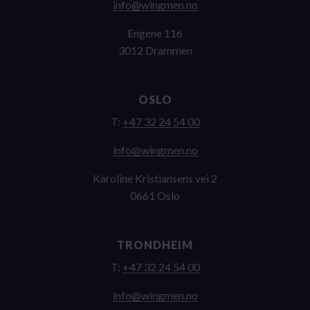
on.nemgniw@ofni
Engene 116
3012 Drammen
OSLO
T:
+47 32 24 54 00
on.nemgniw@ofni
Karoline Kristiansens vei 2
0661 Oslo
TRONDHEIM
T:
+47 32 24 54 00
on.nemgniw@ofni