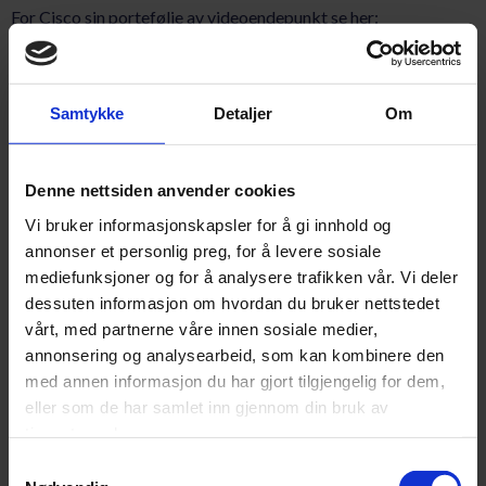
For Cisco sin portefølje av videoendepunkt se her:
Webex Rooms Brochure (cisco.com)
Samtykke
Detaljer
Om
For inspirasjon på hvordan forskjellige møterom i ulike
størrelser kan settes opp se her:
Denne nettsiden anvender cookies
Cisco Project Workplace (cisco.com)
Vi bruker informasjonskapsler for å gi innhold og
annonser et personlig preg, for å levere sosiale
mediefunksjoner og for å analysere trafikken vår. Vi deler
dessuten informasjon om hvordan du bruker nettstedet
Friday Networks har noen av de mest erfarne
vårt, med partnerne våre innen sosiale medier,
videokonsulentene i markedet, som sørger for at din bedrift
annonsering og analysearbeid, som kan kombinere den
får den mest optimale løsningen.
med annen informasjon du har gjort tilgjengelig for dem,
eller som de har samlet inn gjennom din bruk av
tjenestene deres.
Ta kontakt med våre dyktige rådgivere!
Samtykkevalg