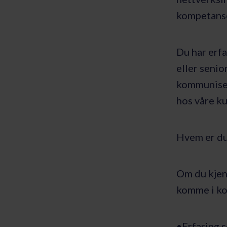
kompetanse
Du har erfa
eller senio
kommuniser
hos våre k
Hvem er d
Om du kjenn
komme i ko
•Erfaring 