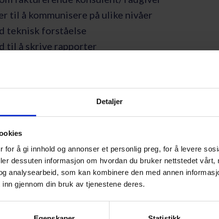
r til å kommunisere på ulike nivåer
 teknisk forståelse
til å skrive rapporter
 forretningsforståelse
tilby?
Detaljer
tige kolleger og et meget bra teknisk fagmiljø
ookies
r for å være med å utvikle et spennende selskap
 for å gi innhold og annonser et personlig preg, for å levere sos
deler dessuten informasjon om hvordan du bruker nettstedet vårt,
i Drammen, Oslo og Trondheim
og analysearbeid, som kan kombinere den med annen informasjon d
 inn gjennom din bruk av tjenestene deres.
g?
Egenskaper
Statistikk