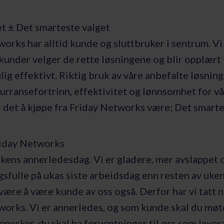
t ± Det smarteste valget
orks har alltid kunde og sluttbruker i sentrum. Vi
 kunder velger de rette løsningene og blir opplært 
ig effektivt. Riktig bruk av våre anbefalte løsning
urransefortrinn, effektivitet og lønnsomhet for vå
 det å kjøpe fra Friday Networks være; Det smarte
iday Networks
kens annerledesdag. Vi er gladere, mer avslappet 
sfulle på ukas siste arbeidsdag enn resten av uken. 
 være å være kunde av oss også. Derfor har vi tatt 
works. Vi er annerledes, og som kunde skal du møt
nesker, du skal ha forventninger til oss som lever