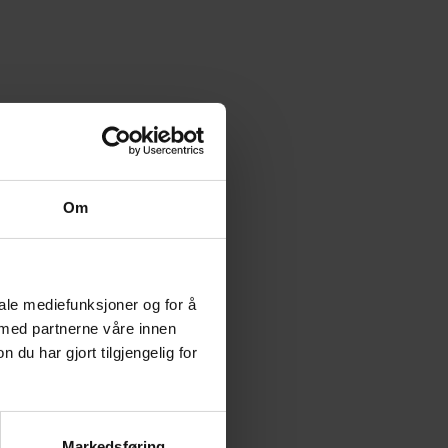
Om
iale mediefunksjoner og for å
 med partnerne våre innen
u har gjort tilgjengelig for
Markedsføring