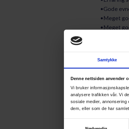
•Gode evne
•Meget god
•Meget god 
•Meget god
Hva kan vi 
Samtykke
•Meget dyk
Denne nettsiden anvender c
•Mulighete
Vi bruker informasjonskapsler
analysere trafikken vår. Vi 
•Kontorer 
sosiale medier, annonsering 
dem, eller som de har samlet
Noe for de
Samtykkevalg
Nødvendig