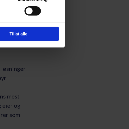
ød (4124
(4124 5942)
Tillat alle
 løsninger
byr
ens mest
 eier og
ører som