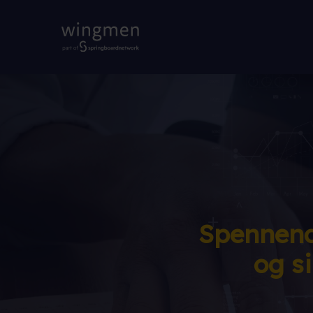
Spennend
og s