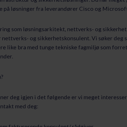
 på løsninger fra leverandører Cisco og Microsoft
ring som løsningsarkitekt, nettverks- og sikkerhe
r nettverks- og sikkerhetskonsulent. Vi søker deg
e like bra med tunge tekniske fagmiljø som forre
under.
u?
er deg igjen i det følgende er vi meget interessert
ntakt med deg:
som fakturerende konsulent/ rådgiver