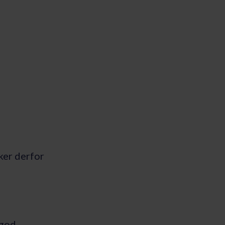
er derfor
 god