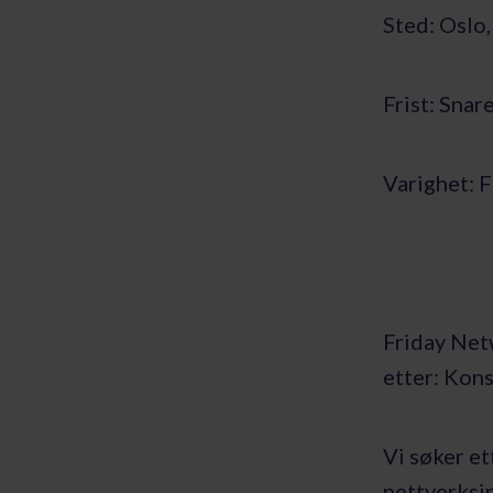
Sted: Oslo
Frist: Snar
Varighet: F
Friday Net
etter: Kon
Vi søker e
nettverksi