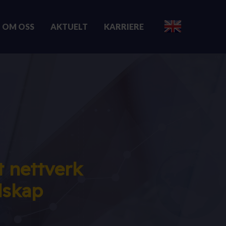
OM OSS
AKTUELT
KARRIERE
 nettverk
lskap