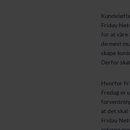
Kundeløfte
Friday Netw
for at våre
de mest mul
skape konk
Derfor skal
Hvorfor Fr
Fredag er u
forventning
at det skal
Friday Net
erfarne men