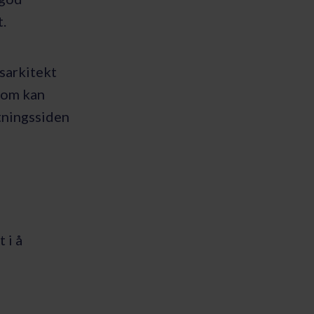
.
tsarkitekt
 som kan
tningssiden
 i å