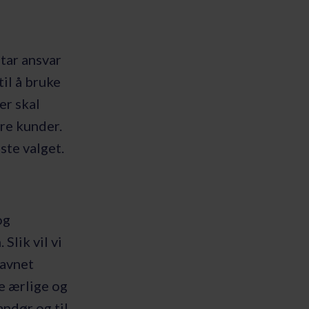
 tar ansvar
til å bruke
er skal
re kunder.
ste valget.
og
Slik vil vi
navnet
e ærlige og
andør og til