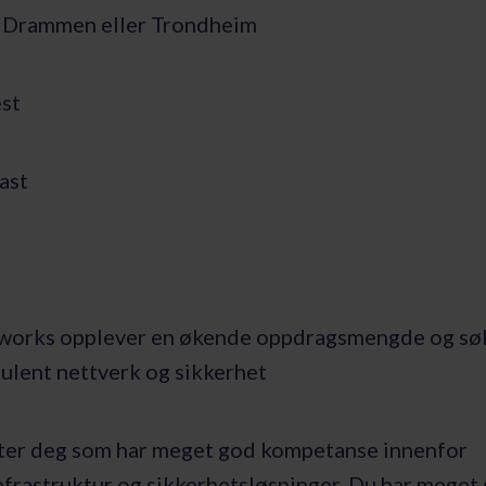
, Drammen eller Trondheim
est
ast
works opplever en økende oppdragsmengde og søk
sulent nettverk og sikkerhet
tter deg som har meget god kompetanse innenfor
nfrastruktur og sikkerhetsløsninger. Du har meget