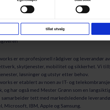
vite mer om stillingen ta kontakt med Svein Lerker
tein Kirkerød (4124 5962) eller Brede Bjørnstad 
etworks,
tillat utvalg
sgiveren
works er en profesjonell rådgiver og leverandør av
ttverk, skytjenester, mobilitet og sikkerhet. Vi til
enester, løsninger og utstyr etter behov.
works er etablert av noen av IT- og telekombransj
lk, og har også med Mester Grønn som en langsiktig
Vi samarbeider tett med markedsledende leverand
el, Microsoft, IBM, Apple og Samsung.