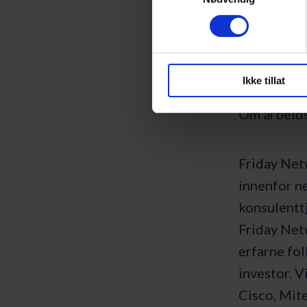
Om du vil 
5999), Jos
i Friday N
Ikke tillat
Om arbeid
Friday Net
innenfor ne
konsulenttj
Friday Net
erfarne fo
investor. 
Cisco, Mit