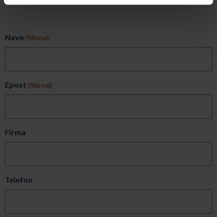
Navn
(Påkrevd)
Epost
(Påkrevd)
Firma
Telefon