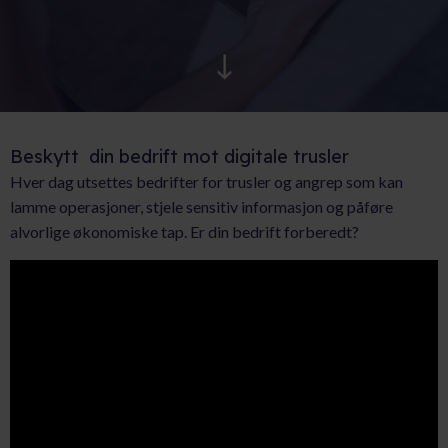
AKTUELT
KARRIERE
Beskytt din bedrift mot digitale trusler
Hver dag utsettes bedrifter for trusler og angrep som kan
lamme operasjoner, stjele sensitiv informasjon og påføre
alvorlige økonomiske tap. Er din bedrift forberedt?