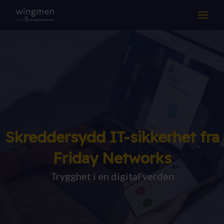
LØSNINGER
KOMPETANSE
DRIFT & SUPPORT
OM OSS
Skreddersydd IT-sikkerhet fra
Suksesshistorier
Friday Networks
Aktuelt
Trygghet i en digital verden
Jobb hos oss
Samarbeidspartnere
Kontakt