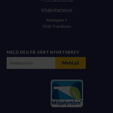
on.nemgniw@ofni
Abelsgate 5
7030 Trondheim
MELD DEG PÅ VÅRT NYHETSBREV
E-post