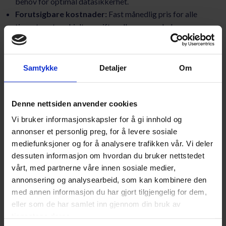
behov for optimal datasikkerhet.
Forutsigbare kostnader:
Fast månedlig pris for alle
tjenester, uten skjulte avgifter eller overraskelser.
Markedsledende sikkerhetsløsninger:
Kontinuerlig
overvåket og regelmessig oppdatert for å sikre robust
beskyttelse.
Samtykke
Detaljer
Om
Rask oppkobling med kompetent personell:
Vårt
ekspertteam garanterer effektiv og problemfri
implementering av sikkerhetssystemene.
Denne nettsiden anvender cookies
Opplæring og bevisstgjøring:
Regelmessige kurs for
Vi bruker informasjonskapsler for å gi innhold og
ansatte for å øke sikkerhetsbevisstheten og
annonser et personlig preg, for å levere sosiale
sikkerhetsnivået.
mediefunksjoner og for å analysere trafikken vår. Vi deler
Lokal drift:
Kontinuerlig overvåkning fra vårt driftssenter i
dessuten informasjon om hvordan du bruker nettstedet
Norge, med rask respons på sikkerhetsbrudd.
vårt, med partnerne våre innen sosiale medier,
Skalerbarhet:
Tilpasning av sikkerhetsløsninger etter din
annonsering og analysearbeid, som kan kombinere den
bedrifts behov.
med annen informasjon du har gjort tilgjengelig for dem,
Alltid oppdatert:
Vi sørger for at dine systemer alltid har
eller som de har samlet inn gjennom din bruk av
de nyeste sikkerhetsoppdateringene.
tjenestene deres.