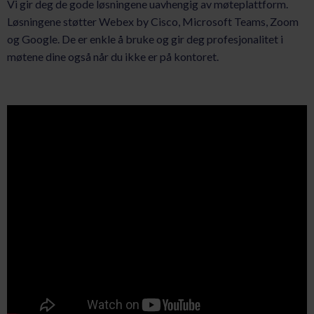
Vi gir deg de gode løsningene uavhengig av møteplattform.
Løsningene støtter Webex by Cisco, Microsoft Teams, Zoom
og Google. De er enkle å bruke og gir deg profesjonalitet i
møtene dine også når du ikke er på kontoret.