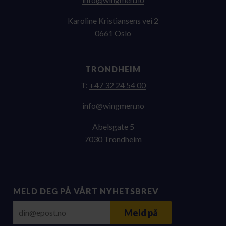
Karoline Kristiansens vei 2
0661 Oslo
TRONDHEIM
T:
+47 32 24 54 00
on.nemgniw@ofni
Abelsgate 5
7030 Trondheim
MELD DEG PÅ VÅRT NYHETSBREV
E-post