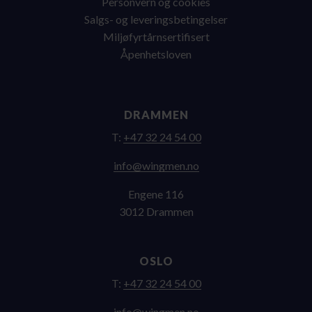
Personvern og cookies
Salgs- og leveringsbetingelser
Miljøfyrtårnsertifisert
Åpenhetsloven
DRAMMEN
T:
+47 32 24 54 00
on.nemgniw@ofni
Engene 116
3012 Drammen
OSLO
T:
+47 32 24 54 00
on.nemgniw@ofni