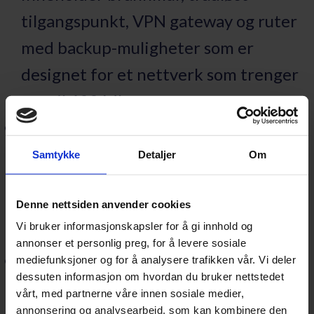
tilgangspunkt, VPN gateway og ruter
med backup-muligheter som er
designet for et nettverk som trenger
opptil 600 Mbps.
En Webex Desk som
er designet for
personlig skrivebordsbasert
Samtykke
Detaljer
Om
samhandling og fullpakket med alle
arbeidsplass- og
Denne nettsiden anvender cookies
Vi bruker informasjonskapsler for å gi innhold og
arbeidsflytfunksjoner.
annonser et personlig preg, for å levere sosiale
Et premium hodesett sørger for at du
mediefunksjoner og for å analysere trafikken vår. Vi deler
dessuten informasjon om hvordan du bruker nettstedet
kan være produktiv i et hvert
vårt, med partnerne våre innen sosiale medier,
arbeidsmiljø, med overlegen lyd,
annonsering og analysearbeid, som kan kombinere den