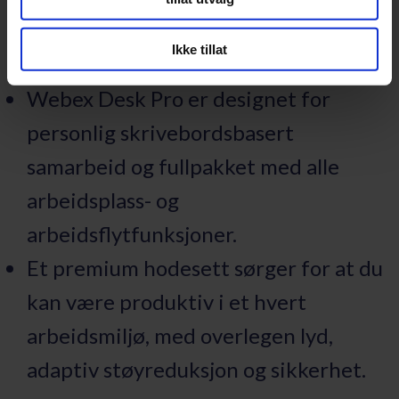
ytelsen er lik eller bedre enn på
Ikke tillat
kontoret.
Webex Desk Pro
er designet for
personlig skrivebordsbasert
samarbeid og fullpakket med alle
arbeidsplass- og
arbeidsflytfunksjoner.
Et premium hodesett sørger for at du
kan være produktiv i et hvert
arbeidsmiljø, med overlegen lyd,
adaptiv støyreduksjon og sikkerhet.