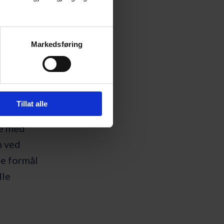
emelding om
Markedsføring
Tillat alle
e varer og
le med
n ved
re formål
lle