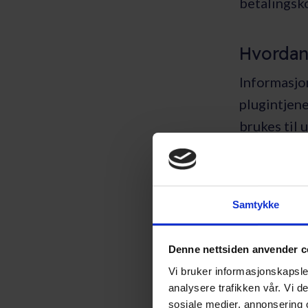
betalingsko
Hvordan
Informasjo
plugintjen
brukes til
frivillig o
postadresse
Samtykke
Nyhetsb
Friday Netw
Denne nettsiden anvender c
kunne send
Vi bruker informasjonskapsler
analysere trafikken vår. Vi 
databehand
sosiale medier, annonsering 