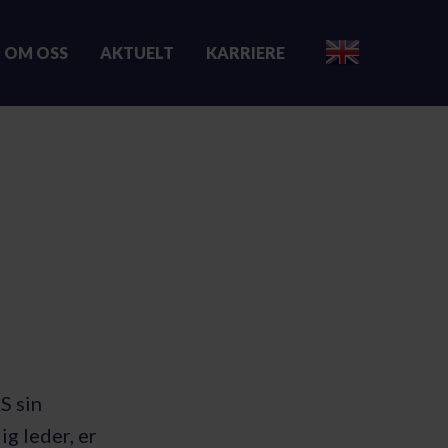
OM OSS
AKTUELT
KARRIERE
S sin
g leder, er