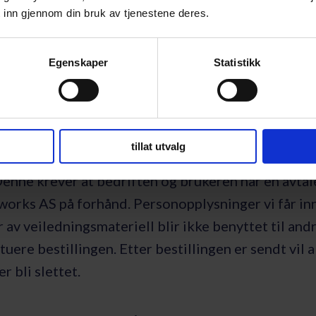
eles ikke med andre og slettes når du sier opp
 inn gjennom din bruk av tjenestene deres.
et. E-postadressen slettes også om vi får tilbak
er aktiv.
Egenskaper
Statistikk
ng av varer og tjenester gjennom vår
portal ServiceNow
tillat utvalg
n kan du ved innlogging i vår serviceportal bestill
Denne krever at bedriften og brukeren har en avta
works AS på forhånd. Personopplysninger vi får in
r av veiledningsmateriell blir ikke benyttet til and
tuere bestillingen. Etter bestillingen er sendt vil a
r bli slettet.