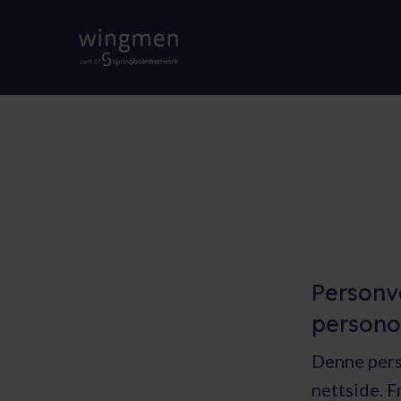
Personve
persono
Denne pers
nettside. F