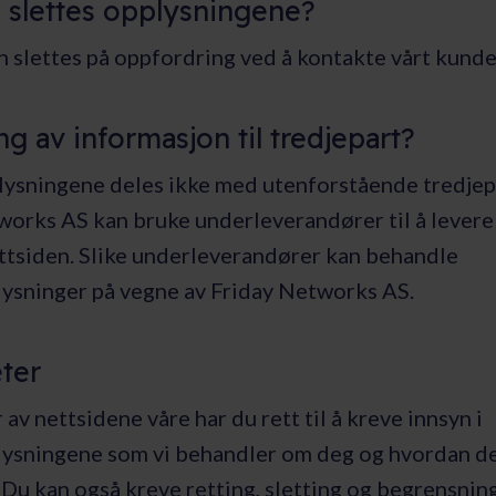
 slettes opplysningene?
n slettes på oppfordring ved å kontakte vårt kunde
ng av informasjon til tredjepart?
ysningene deles ikke med utenforstående tredjep
orks AS kan bruke underleverandører til å levere 
ettsiden. Slike underleverandører kan behandle
ysninger på vegne av Friday Networks AS.
ter
av nettsidene våre har du rett til å kreve innsyn i
ysningene som vi behandler om deg og hvordan d
Du kan også kreve retting, sletting og begrensning