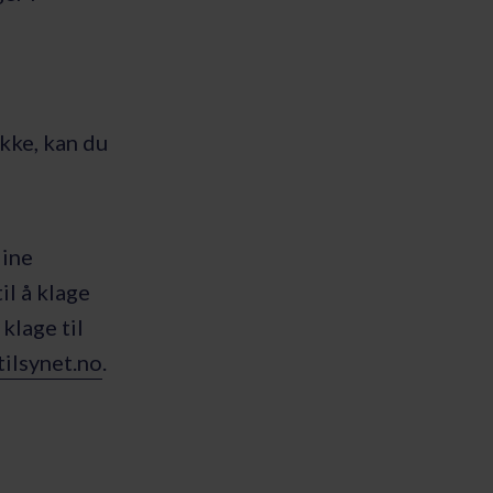
kke, kan du
dine
il å klage
klage til
ilsynet.no
.