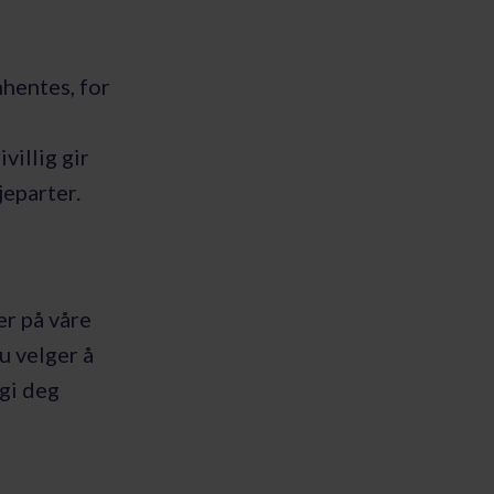
hentes, for
villig gir
jeparter.
r på våre
u velger å
 gi deg