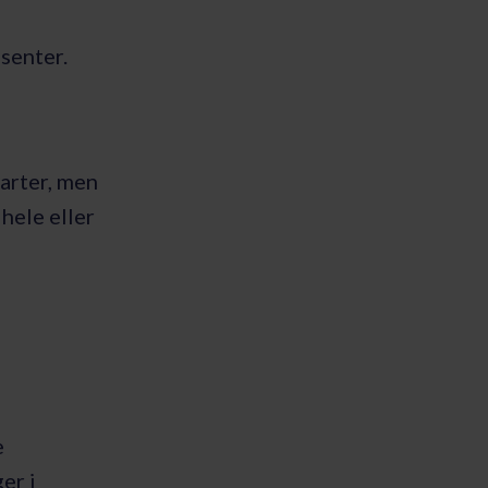
senter.
arter, men
hele eller
e
er i