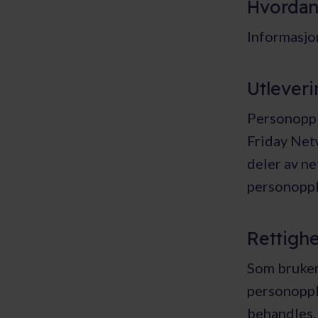
Hvordan
Informasjo
Utleveri
Personoppl
Friday Netw
deler av n
personoppl
Rettighe
Som bruker 
personoppl
behandles. 