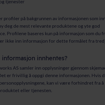
og tjenester
er profiler på bakgrunnen av informasjonen som inn
lby deg de mest relevante produktene og yte god
e. Profilene baseres kun på informasjon som du fri
ter ikke inn informasjon for dette formålet fra tred
 informasjon innhentes?
works AS samler inn opplysninger gjennom skjemae
Det er frivillig å oppgi denne informasjonen. Hvis d
personopplysningene, kan vi være forhindret fra å
 produktet eller tjenesten.