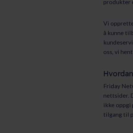
produkter 
Vi opprett
å kunne ti
kundeservic
oss, vi hen
Hvordan
Friday Net
nettsider. 
ikke oppgi 
tilgang til