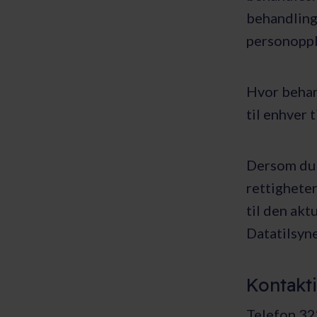
behandling
personoppl
Hvor behan
til enhver 
Dersom du 
rettigheter
til den akt
Datatilsyne
Kontakt
Telefon 3