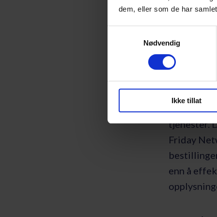
database, d
dem, eller som de har samlet
abonnement
Samtykkevalg
at den ikke 
Nødvendig
Bestilli
service
Ikke tillat
På nettside
tjenester. 
Friday Net
bestillinge
enn å effek
opplysninge