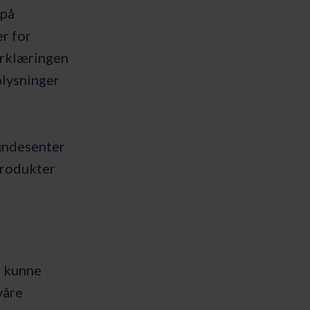
 på
r for
Erklæringen
plysninger
l
kundesenter
produkter
å kunne
våre