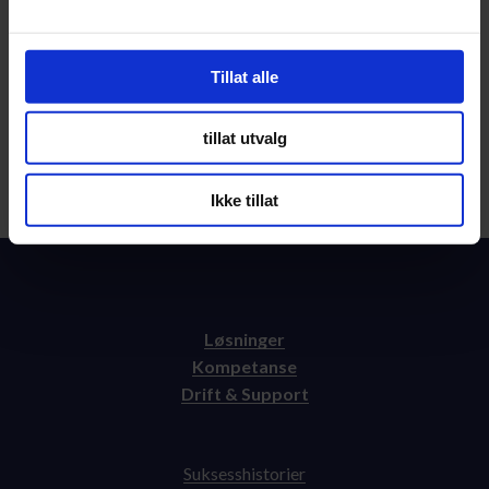
Tillat alle
Send
tillat utvalg
Ikke tillat
Løsninger
Kompetanse
Drift & Support
Suksesshistorier