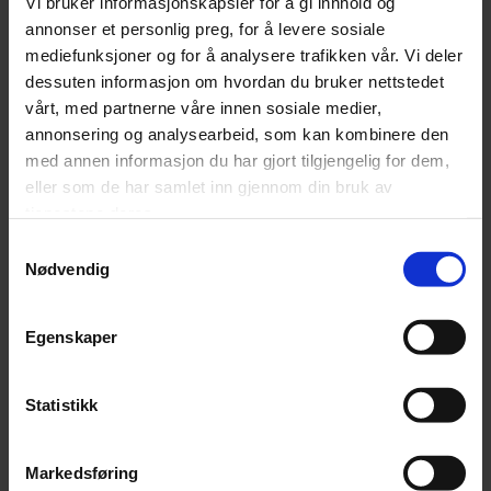
Vi bruker informasjonskapsler for å gi innhold og
Phone number
annonser et personlig preg, for å levere sosiale
mediefunksjoner og for å analysere trafikken vår. Vi deler
dessuten informasjon om hvordan du bruker nettstedet
vårt, med partnerne våre innen sosiale medier,
Company
annonsering og analysearbeid, som kan kombinere den
med annen informasjon du har gjort tilgjengelig for dem,
eller som de har samlet inn gjennom din bruk av
tjenestene deres.
Message
(Påkrevd)
Samtykkevalg
Nødvendig
Egenskaper
Statistikk
Markedsføring