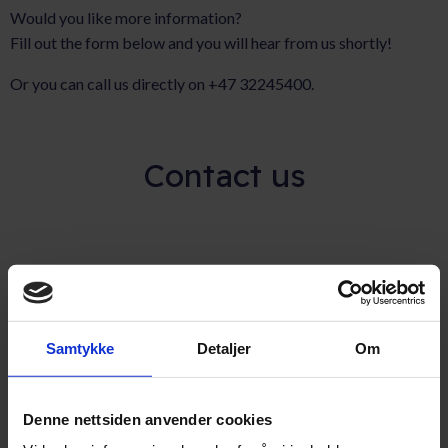
Would you like more information?
Fill out the form below and you will hear from us shortly!
Or you can call us directly on +47 32245400.
Contact us
Full name
(Påkrevd)
Samtykke
Detaljer
Om
Email adress
(Påkrevd)
Denne nettsiden anvender cookies