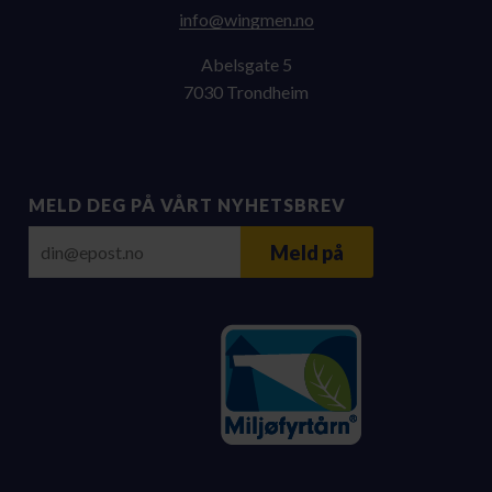
on.nemgniw@ofni
Abelsgate 5
7030 Trondheim
MELD DEG PÅ VÅRT NYHETSBREV
E-post