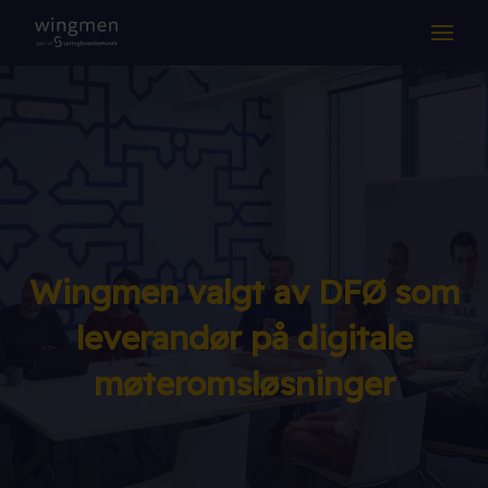
LØSNINGER
KOMPETANSE
DRIFT & SUPPORT
OM OSS
Wingmen valgt av DFØ som
Suksesshistorier
leverandør på digitale
Aktuelt
møteromsløsninger
Jobb hos oss
Samarbeidspartnere
Kontakt