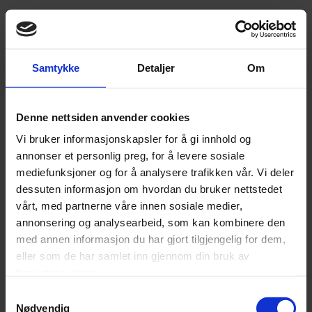
Fellesavtale for 138 statlige enheter
Fellesavtalen er inngått med fire leverandører i rangert
Samtykke
Detaljer
Om
rekkefølge dekker produkter som naturlig faller inn under
kategorien audiovisuelt utstyr, samt programvare og tjenester
som er tilknyttet disse produktene.
Denne nettsiden anvender cookies
Vi bruker informasjonskapsler for å gi innhold og
Total estimert verdi for fellesavtalen er på inntil 650 mill. NOK
annonser et personlig preg, for å levere sosiale
ekskl. MVA for en total avtaleperiode på 4 år, dette gir en
mediefunksjoner og for å analysere trafikken vår. Vi deler
forventet gjennomsnittlig årlig verdi på ca. 162 mill.
dessuten informasjon om hvordan du bruker nettstedet
vårt, med partnerne våre innen sosiale medier,
annonsering og analysearbeid, som kan kombinere den
med annen informasjon du har gjort tilgjengelig for dem,
Kontaktperson
eller som de har samlet inn gjennom din bruk av
tjenestene deres.
SVEIN LERKERØD
Samtykkevalg
Nødvendig