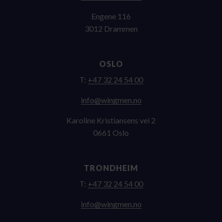
Engene 116
3012 Drammen
OSLO
T:
+47 32 24 54 00
on.nemgniw@ofni
Karoline Kristiansens vei 2
0661 Oslo
TRONDHEIM
T:
+47 32 24 54 00
on.nemgniw@ofni