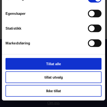
Administrerende direktør
T:
41245999
Egenskaper
on.nemgniw@dorekrel.nievs
Statistikk
Markedsføring
Løsninger
Tillat alle
Kompetanse
Drift & Support
tillat utvalg
Suksesshistorier
Ikke tillat
Aktuelt
Om oss