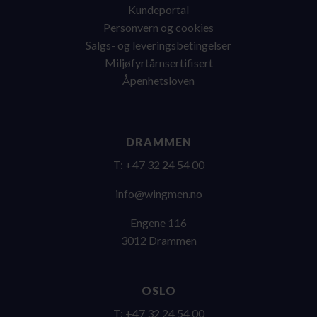
Kundeportal
Personvern og cookies
Salgs- og leveringsbetingelser
Miljøfyrtårnsertifisert
Åpenhetsloven
DRAMMEN
T:
+47 32 24 54 00
on.nemgniw@ofni
Engene 116
3012 Drammen
OSLO
T:
+47 32 24 54 00