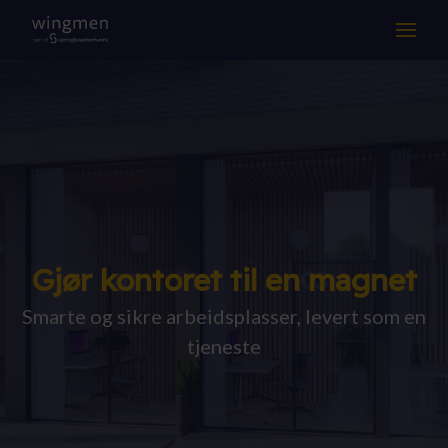
LØSNINGER
KOMPETANSE
DRIFT & SUPPORT
OM OSS
Gjør kontoret til en magnet
Suksesshistorier
Smarte og sikre arbeidsplasser, levert som en
Aktuelt
tjeneste
Jobb hos oss
Samarbeidspartnere
Kontakt