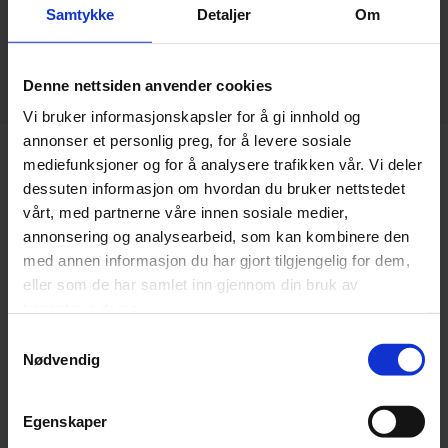
Samtykke
Detaljer
Om
Utforsk
Denne nettsiden anvender cookies
Vi bruker informasjonskapsler for å gi innhold og
annonser et personlig preg, for å levere sosiale
mediefunksjoner og for å analysere trafikken vår. Vi deler
Klar til å forvandle din lille eller mellomstore
dessuten informasjon om hvordan du bruker nettstedet
virksomhet til en smart bedrift?
vårt, med partnerne våre innen sosiale medier,
Våre eksperter er her for å hjelpe deg med å få det beste ut av
annonsering og analysearbeid, som kan kombinere den
både dine digitale og fysiske arbeidsområder.
med annen informasjon du har gjort tilgjengelig for dem,
eller som de har samlet inn gjennom din bruk av
Skap en smartere, mer bærekraftig arbeidsplass som sørger
tjenestene deres.
for forretningsvekst og forbedrer ansatt- og
Samtykkevalg
kundeopplevelser med
managed services
Friday Networks
Nødvendig
Fyll ut skjemaet under, så kontakter vi deg for et møte, fysisk
eller digitalt.
Egenskaper