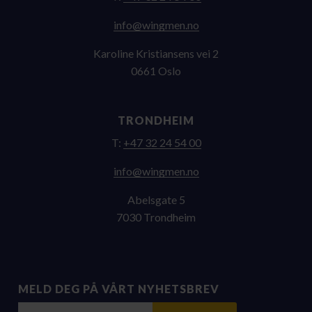
on.nemgniw@ofni
Karoline Kristiansens vei 2
0661 Oslo
TRONDHEIM
T:
+47 32 24 54 00
on.nemgniw@ofni
Abelsgate 5
7030 Trondheim
MELD DEG PÅ VÅRT NYHETSBREV
E-post