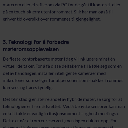
møterom eller et stillerom via PC før de går til kontoret, eller
på en touch-skjerm utenfor rommet. Slik har man også til
enhver tid oversikt over rommenes tilgjengelighet.
3. Teknologi for å forbedre
møteromsopplevelsen
De fleste kontorbaserte møter i dag vil inkludere minst én
virtuell deltaker. For å få disse deltakerne til å føle seg som en
del av handlingen, installèr intelligente kameraer med
mikrofoner som sørger for at personen som snakker i rommet
kan sees og høres tydelig.
Det blir stadig en større andel av hybride møter, så sørg for at
teknologien er fremtidsrettet. Ved å benytte sensorer kan man
enkelt takle et vanlig irritasjonsmoment – «ghost meetings».
Dette er når et rom er reservert, men ingen dukker opp. For
eksempel, hvis sensoren oppdager at ingen er i rommet ti