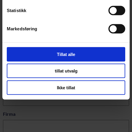
Eller du kan ringe oss direkte på +47 32245400
Statistikk
Kontakt oss
Markedsføring
Tillat alle
Navn
(Påkrevd)
tillat utvalg
Epost
(Påkrevd)
Ikke tillat
Firma