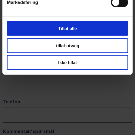
Markedsføring
Navn
(Påkrevd)
Tillat alle
Epost
(Påkrevd)
tillat utvalg
Ikke tillat
Firma
Telefon
Kommentar/ spørsmål