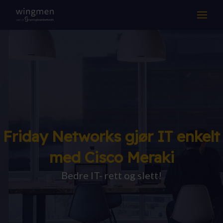
LØSNINGER
KOMPETANSE
DRIFT & SUPPORT
OM OSS
Friday Networks gjør IT enkelt
Suksesshistorier
med Cisco Meraki
Aktuelt
Bedre IT- rett og slett!
Jobb hos oss
Samarbeidspartnere
Kontakt