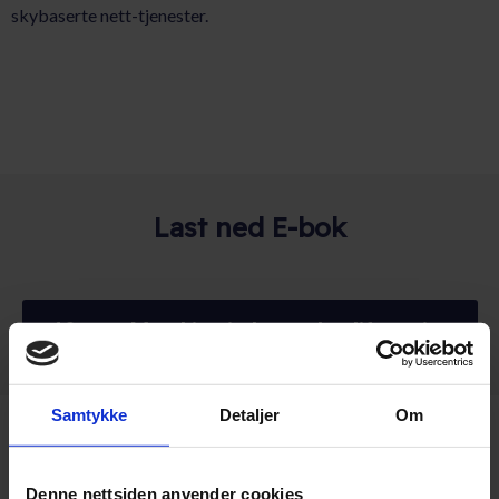
skybaserte nett-tjenester.
Last ned E-bok
10 ways Meraki switches makes life easier
Samtykke
Detaljer
Om
Denne nettsiden anvender cookies