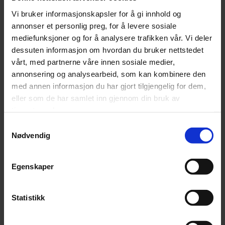
Vi bruker informasjonskapsler for å gi innhold og
annonser et personlig preg, for å levere sosiale
mediefunksjoner og for å analysere trafikken vår. Vi deler
dessuten informasjon om hvordan du bruker nettstedet
vårt, med partnerne våre innen sosiale medier,
annonsering og analysearbeid, som kan kombinere den
med annen informasjon du har gjort tilgjengelig for dem,
eller som de har samlet inn gjennom din bruk av
tjenestene deres.
Samtykkevalg
Nødvendig
Ønsker du mer informasjon eller en demo av Cisco Meraki, fyll
ut skjemaet under, eller ta kontakt med oss!
Egenskaper
Kontakt oss
Statistikk