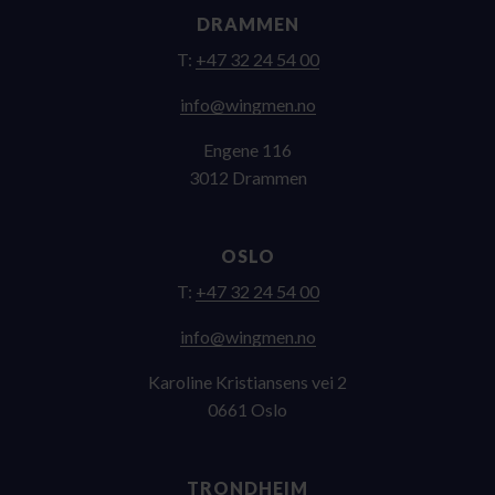
DRAMMEN
T:
+47 32 24 54 00
on.nemgniw@ofni
Engene 116
3012 Drammen
OSLO
T:
+47 32 24 54 00
on.nemgniw@ofni
Karoline Kristiansens vei 2
0661 Oslo
TRONDHEIM