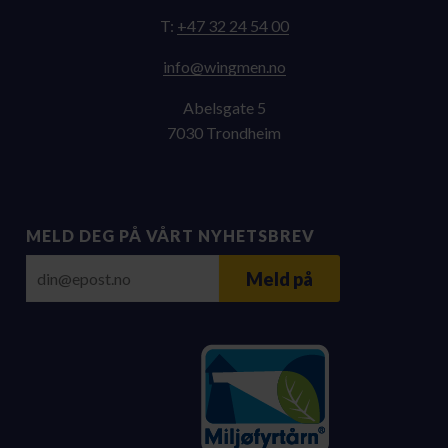
T:
+47 32 24 54 00
on.nemgniw@ofni
Abelsgate 5
7030 Trondheim
MELD DEG PÅ VÅRT NYHETSBREV
E-post