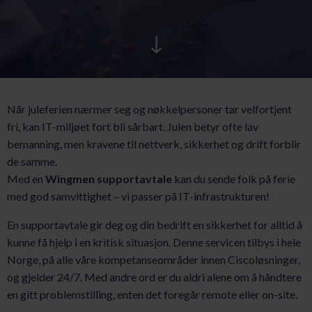
AKTUELT
KARRIERE
Når juleferien nærmer seg og nøkkelpersoner tar velfortjent
fri, kan IT-miljøet fort bli sårbart. Julen betyr ofte lav
bemanning, men kravene til nettverk, sikkerhet og drift forblir
de samme.
Med en
Wingmen supportavtale
kan du sende folk på ferie
med god samvittighet – vi passer på IT-infrastrukturen!
En supportavtale gir deg og din bedrift en sikkerhet for alltid å
kunne få hjelp i en kritisk situasjon. Denne servicen tilbys i hele
Norge, på alle våre kompetanseområder innen Ciscoløsninger,
og gjelder 24/7. Med andre ord er du aldri alene om å håndtere
en gitt problemstilling, enten det foregår remote eller on-site.