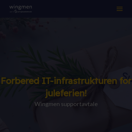
LØSNINGER
KOMPETANSE
DRIFT & SUPPORT
OM OSS
Forbered IT-infrastrukturen for
Suksesshistorier
juleferien!
Aktuelt
Wingmen supportavtale
Jobb hos oss
Samarbeidspartnere
Kontakt