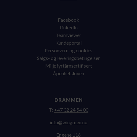
Facebook
LinkedIn
Teamviewer
Kundeportal
Personvern og cookies
Salgs- og leveringsbetingelser
Miljøfyrtårnsertifisert
Åpenhetsloven
DRAMMEN
T:
+47 32 24 54 00
on.nemgniw@ofni
Engene 116