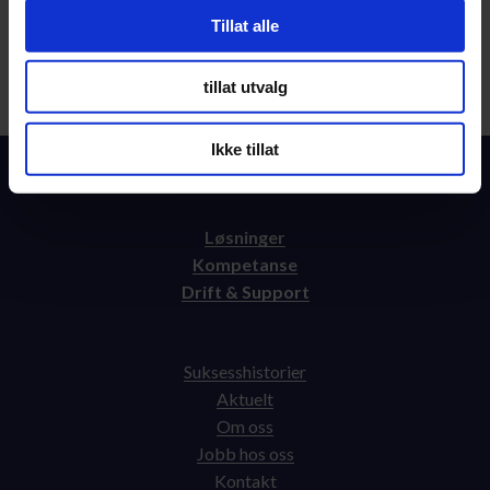
Tillat alle
tillat utvalg
Ikke tillat
Løsninger
Kompetanse
Drift & Support
Suksesshistorier
Aktuelt
Om oss
Jobb hos oss
Kontakt