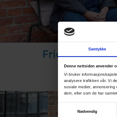
Samtykke
Friday Network
Denne nettsiden anvender c
Posted on september 16, 2024 b
Vi bruker informasjonskapsler
analysere trafikken vår. Vi 
sosiale medier, annonsering 
dem, eller som de har samlet
Samtykkevalg
Nødvendig