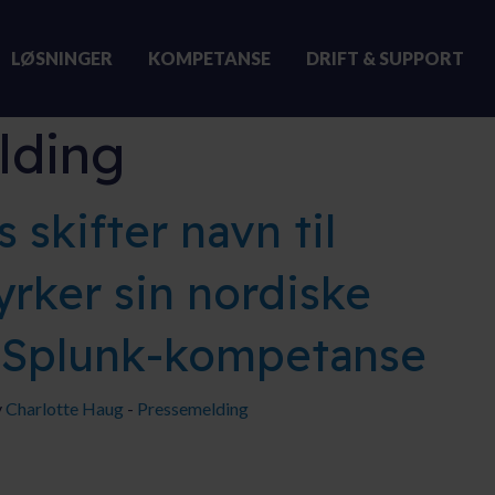
LØSNINGER
KOMPETANSE
DRIFT & SUPPORT
lding
skifter navn til
rker sin nordiske
 Splunk-kompetanse
y
Charlotte Haug
-
Pressemelding