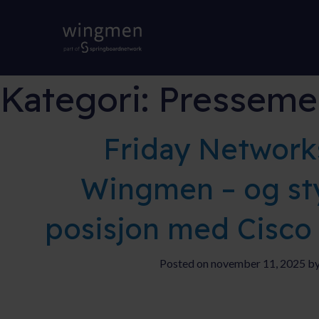
Kategori:
Presseme
Friday Networks 
Wingmen – og sty
posisjon med Cisco
Posted on november 11, 2025 b