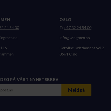
MMEN
OSLO
32 24 54 00
T:
+47 32 24 54 00
gniw@ofni
on.nemgniw@ofni
 116
Karoline Kristiansens vei 2
Drammen
0661 Oslo
 DEG PÅ VÅRT NYHETSBREV