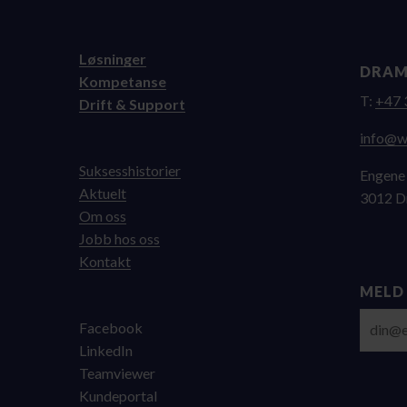
Løsninger
DRA
Kompetanse
T:
+47 
Drift & Support
on.nem
Suksesshistorier
Engene
Aktuelt
3012 
Om oss
Jobb hos oss
Kontakt
MELD
E-post
Facebook
LinkedIn
Teamviewer
Kundeportal