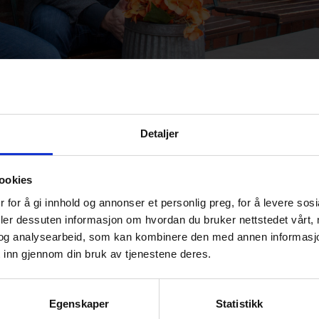
Detaljer
s får nye eiere
ookies
y
Charlotte Haug
-
Pressemelding
 for å gi innhold og annonser et personlig preg, for å levere sos
deler dessuten informasjon om hvordan du bruker nettstedet vårt,
og analysearbeid, som kan kombinere den med annen informasjon d
 inn gjennom din bruk av tjenestene deres.
Egenskaper
Statistikk