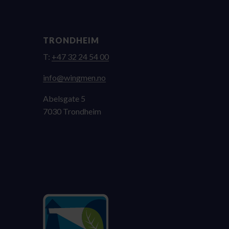
TRONDHEIM
T:
+47 32 24 54 00
on.nemgniw@ofni
Abelsgate 5
7030 Trondheim