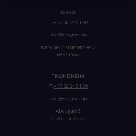
OSLO
T:
+47 32 24 54 00
on.nemgniw@ofni
Karoline Kristiansens vei 2
0661 Oslo
TRONDHEIM
T:
+47 32 24 54 00
on.nemgniw@ofni
Abelsgate 5
7030 Trondheim