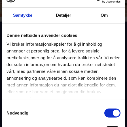
Samtykke
Detaljer
Om
Denne nettsiden anvender cookies
Vi bruker informasjonskapsler for å gi innhold og
Løsninger
annonser et personlig preg, for å levere sosiale
Kompetanse
mediefunksjoner og for å analysere trafikken vår. Vi deler
Drift & Support
dessuten informasjon om hvordan du bruker nettstedet
vårt, med partnerne våre innen sosiale medier,
annonsering og analysearbeid, som kan kombinere den
Suksesshistorier
med annen informasjon du har gjort tilgjengelig for dem,
Aktuelt
eller som de har samlet inn gjennom din bruk av
Om oss
tjenestene deres.
Jobb hos oss
Samtykkevalg
Kontakt
Nødvendig