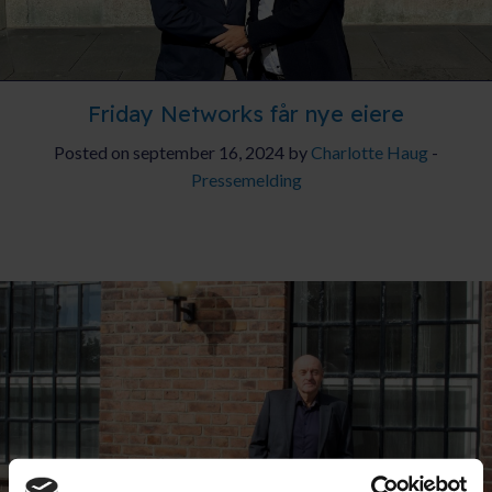
AKTUELT
Friday Networks får nye eiere
KARRIERE
Posted on september 16, 2024 by
Charlotte Haug
-
Pressemelding