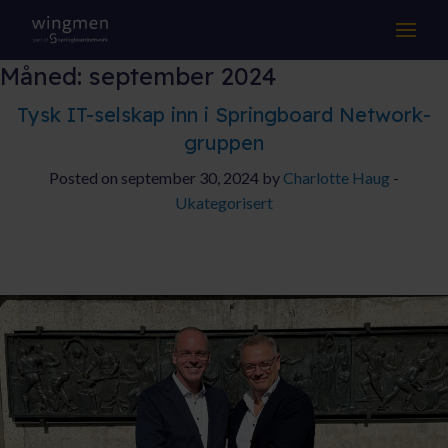
LØSNINGER
Måned:
september 2024
KOMPETANSE
Tysk IT-selskap inn i Springboard Network-
gruppen
DRIFT & SUPPORT
Posted on september 30, 2024 by
Charlotte Haug
-
Ukategorisert
OM OSS
Suksesshistorier
Aktuelt
Jobb hos oss
Samarbeidspartnere
Kontakt