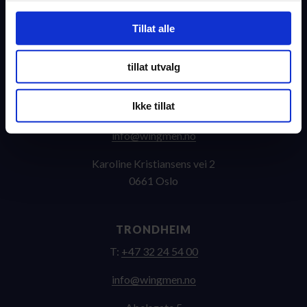
Engene 116
Tillat alle
3012 Drammen
tillat utvalg
OSLO
Ikke tillat
T:
+47 32 24 54 00
on.nemgniw@ofni
Karoline Kristiansens vei 2
0661 Oslo
TRONDHEIM
T:
+47 32 24 54 00
on.nemgniw@ofni