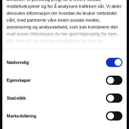
Jobb hos oss
mediefunksjoner og for å analysere trafikken vår. Vi deler
Kontakt
dessuten informasjon om hvordan du bruker nettstedet
vårt, med partnerne våre innen sosiale medier,
annonsering og analysearbeid, som kan kombinere den
Facebook
med annen informasjon du har gjort tilgjengelig for dem,
LinkedIn
eller som de har samlet inn gjennom din bruk av
Teamviewer
tjenestene deres.
Kundeportal
Samtykkevalg
Personvern og cookies
Nødvendig
Salgs- og leveringsbetingelser
Miljøfyrtårnsertifisert
Åpenhetsloven
Egenskaper
Statistikk
DRAMMEN
T:
+47 32 24 54 00
Markedsføring
on.nemgniw@ofni