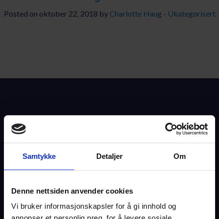
Posted on oktober 22, 2018 by
Charlotte Haug
-
Ukategorisert
AKTUELT
KARRIERE
Løsninger
Kompetanse
Drift & Support
Samtykke
Detaljer
Om
Suksesshistorier
Denne nettsiden anvender cookies
Aktuelt
Vi bruker informasjonskapsler for å gi innhold og
Om oss
annonser et personlig preg, for å levere sosiale