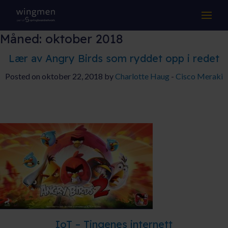
LØSNINGER
Måned:
oktober 2018
KOMPETANSE
Lær av Angry Birds som ryddet opp i redet
Posted on oktober 22, 2018 by
Charlotte Haug
-
Cisco Meraki
DRIFT & SUPPORT
OM OSS
Suksesshistorier
Aktuelt
Jobb hos oss
Samarbeidspartnere
IoT – Tingenes internett
Kontakt